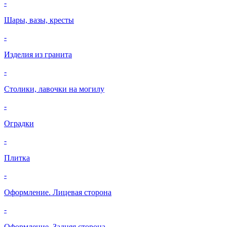
-
Шары, вазы, кресты
-
Изделия из гранита
-
Столики, лавочки на могилу
-
Оградки
-
Плитка
-
Оформление. Лицевая сторона
-
Оформление. Задняя сторона