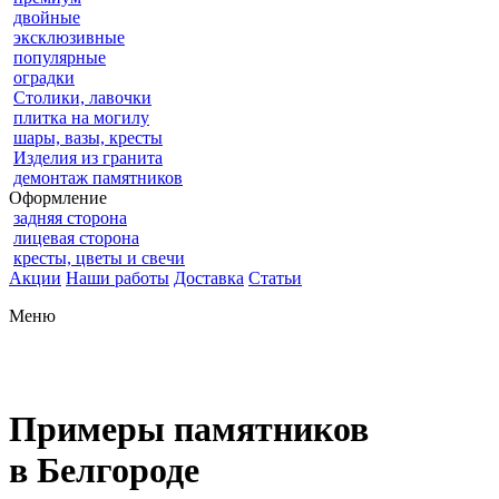
двойные
эксклюзивные
популярные
оградки
Столики, лавочки
плитка на могилу
шары, вазы, кресты
Изделия из гранита
демонтаж памятников
Оформление
задняя сторона
лицевая сторона
кресты, цветы и свечи
Акции
Наши работы
Доставка
Статьи
Меню
Примеры памятников
в Белгороде